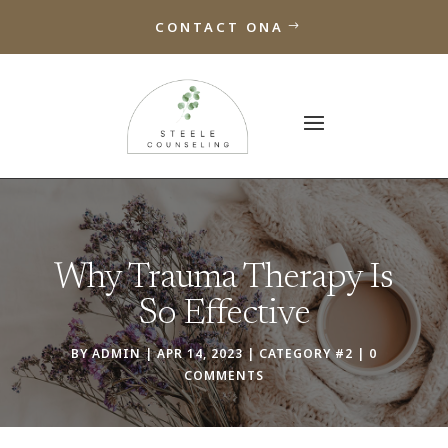
CONTACT ONA
Why Trauma Therapy Is
So Effective
BY
ADMIN
|
APR 14, 2023
|
CATEGORY #2
|
0
COMMENTS