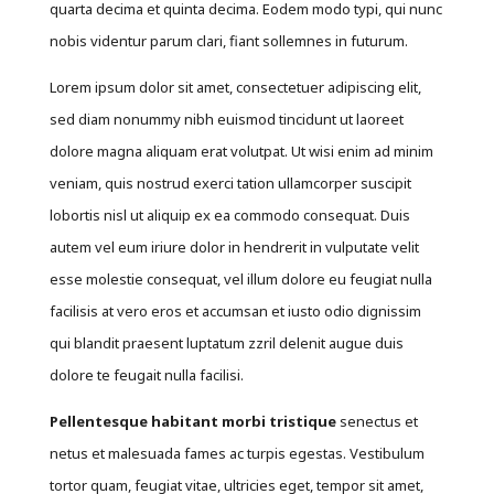
quarta decima et quinta decima. Eodem modo typi, qui nunc
nobis videntur parum clari, fiant sollemnes in futurum.
Lorem ipsum dolor sit amet, consectetuer adipiscing elit,
sed diam nonummy nibh euismod tincidunt ut laoreet
dolore magna aliquam erat volutpat. Ut wisi enim ad minim
veniam, quis nostrud exerci tation ullamcorper suscipit
lobortis nisl ut aliquip ex ea commodo consequat. Duis
autem vel eum iriure dolor in hendrerit in vulputate velit
esse molestie consequat, vel illum dolore eu feugiat nulla
facilisis at vero eros et accumsan et iusto odio dignissim
qui blandit praesent luptatum zzril delenit augue duis
dolore te feugait nulla facilisi.
Pellentesque habitant morbi tristique
senectus et
netus et malesuada fames ac turpis egestas. Vestibulum
tortor quam, feugiat vitae, ultricies eget, tempor sit amet,